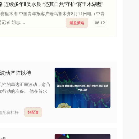
 连续多年Ⅱ类水质 “还其自然”守护“赛里木湖蓝”
赛里木湖 中国青年报客户端乌鲁木齐8月11日电（中青
记者 胡志....
聚盈策略
08-12
边波动严阵以待
机性的单边汇率波动，这凸
取行动的准备。 他在首尔
盘配资杠杆
好配资
分析