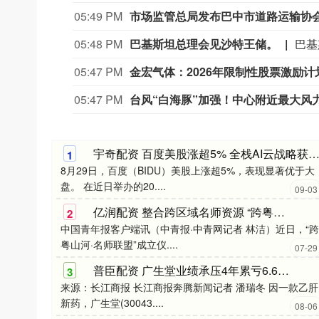
05:49 PM
05:48 PM
巴基斯坦总理会见沙特王储。
巴基
05:47 PM
金宏气体：2026年限制性股票激励计划
05:47 PM
台风“白海豚”加强！中心附近最大风力
宇奇配资 百度美股涨超5% 全栈AI云战略获市场
1
8月29日，百度（BIDU）美股上涨超5%，表现显著优于大
盘。 在近日举办的20....
09-03
亿润配资 整合跨区域名师资源 “跨粤山河·名师联盟”成立
2
中国青年报客户端讯（中青报·中青网记者 林洁）近日，“跨
粤山河·名师联盟”成立仪....
07-29
普臣配资 广生堂业绩承压4年累亏6.67亿元 乙肝新药迎新进展股价1年涨超7倍_亏损_公司_pgRNA
3
来源：长江商报 长江商报奔腾新闻记者 潘瑞冬 因一款乙肝
新药，广生堂(30043....
08-06