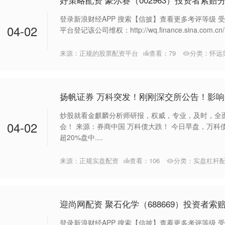
登录新浪财经APP 搜索【信披】查看更多考评等级 
04-02
平台登记该公司维权：http://wq.finance.sina.com.cn/
来源：正规的股票配资平台
查看：
79
分类：
怀远
扬帆证券 万科突发！刚刚深交所公告！影
炒股就看金麒麟分析师研报，权威，专业，及时，全
04-02
会！ 来源：券商中国 万科债大跌！ 今日早盘，万科债
超20%盘中....
来源：正规实盘配资
查看：
106
分类：
实盘杠杆
迎尚网配资 聚石化学（688669）投资者索
登录新浪财经APP 搜索【信披】查看更多考评等级 