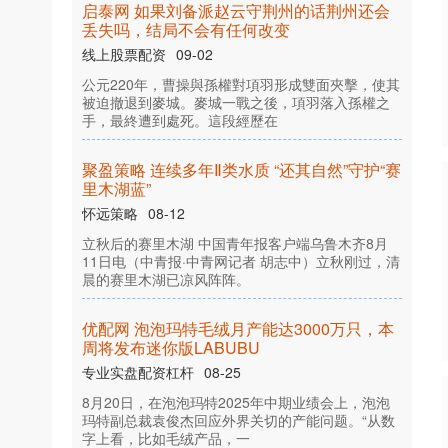
启
泰
网
如
果
刘
备
派
赵
云
守
荆
州
的
话
荆
州
还
会
失
吗
，
结
局
不
会
有
任
何
改
丢
变
公
2
2
0
年
，
曹
操
與
孫
權
對
項
羽
形
成
雙
面
夾
擊
，
使
其
迫
撤
退
到
麥
城
。
麥
城
一
戰
之
後
，
項
羽
落
入
孫
權
之
，
最
終
遭
到
處
死
。
這
段
經
歷
被
元
手
在
09-02
聚
盈
策
略
连
续
多
年
Ⅱ
类
水
质
“
还
其
自
然
”
守
护
“
赛
木
湖
蓝
里
”
怀远策略
立
后
的
赛
里
木
湖
中
国
青
年
报
客
户
端
乌
鲁
木
齐
8
月
日
电
（
中
青
报
·
中
青
网
记
者
胡
志
中
）
立
秋
刚
过
，
清
的
赛
里
木
湖
已
凉
风
阵
阵
1
秋
1
晨
。
08-12
优
配
网
泡
泡
玛
特
毛
绒
月
产
能
达
3
0
0
0
万
只
，
本
将
发
布
迷
你
版
L
A
B
U
B
周
U
专业实盘配资杠杆
8
2
0
日
，
在
泡
泡
玛
特
2
0
2
5
年
中
期
业
绩
会
上
，
泡
泡
特
副
总
裁
袁
俊
杰
回
应
外
界
关
切
的
产
能
问
题
。
“
从
数
上
看
，
比
如
毛
绒
产
品
，
月
玛
字
一
08-25
而
高
怀远策略