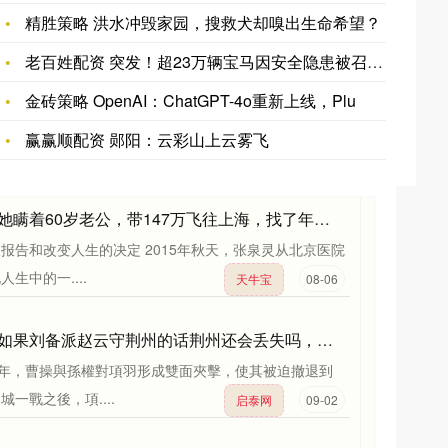
车驾驶员培训机构达成并实施垄断协议案行政处罚决定书
四川省市场监督管理局于2024年9月对巴中市道路运输协会
精胜策略 洪水冲毁家园，搜救犬却嗅出生命希望？
老百姓配资 突发！超23万辆宝马因安全隐患被召回 i系列成“
金砖策略 OpenAI：ChatGPT-4o重新上线，Plu
赢赢顺配资 郧阳：云彩山上云雾飞
天牛宝 她瞒着60岁老公，带147万飞往上海，找了年仅31岁的二混子_张泉灵_陈磊_漫画
报告和改变人生的决定 2015年秋天，张泉灵从北京医院
生中的一....
天牛宝
08-06
启泰网 如果刘备派赵云守荆州的话荆州还会丢失吗，结局不会有任何改变
0年，曹操與孫權對項羽形成雙面夾擊，使其被迫撤退到
城一戰之後，項....
启泰网
09-02