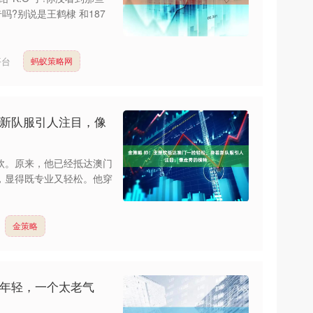
?别说是王鹤棣 和187
平台
蚂蚁策略网
着新队服引人注目，像
钦。原来，他已经抵达澳门
，显得既专业又轻松。他穿
金策略
显年轻，一个太老气