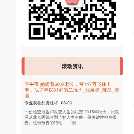
天
宝
她
瞒
着
6
0
岁
老
公
，
带
1
4
7
万
飞
往
上
，
找
了
年
仅
3
1
岁
的
二
混
子
_
张
泉
灵
_
陈
磊
_
漫
海
牛
画
专业实盘配资杠杆
一
检
查
报
告
和
改
变
人
生
的
决
定
2
0
1
5
年
秋
天
，
张
泉
从
北
京
医
院
收
到
了
她
人
生
中
的
一
份
关
键
性
检
查
报
。
这
份
报
告
的
结
论
—
—
“
滚动资讯
灵
份
告
疑
08-06
线上股票配资