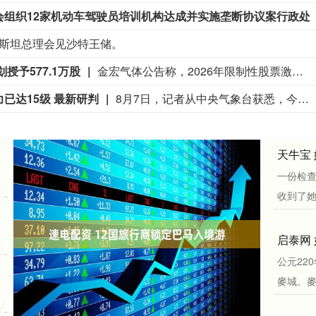
市场监管总局发布巴中市道路运输协会组织12家机动
斯坦总理会见沙特王储。
授予577.1万股
金宏气体公告称，2026年限制性股票激励计划于8月6日完成登记，授予数量为577.1万股，授予人数186人，授予价格23元/股，股票来源为回购股份和发行股份。激励计划有效期最长不超36个月，限售期为12个月和24个月，解除限售比例均为50%。公司已收到激励对象缴纳的认购款1.33亿元，资金用于补充流动资金。授予后公司总股本增加至5.36亿股，实际控制人及其一致行动人持股比例被动稀释至36.99%。预计激励计划费用摊销将对各期净利润有影响。
已达15级 最新研判
8月7日，记者从中央气象台获悉，今年第13号台风“白海豚”正以每小时15公里至20公里的速度向偏西方向移动，强度变化不大或略有加强。7日下午穿过琉球群岛后移入东海，并逐渐向我国华东沿海靠近，或于9日下午至10日早晨在浙江至福建北部一带沿海登陆，给登陆点附近及以北地区带来大范围风雨影响。据介绍，“白海豚”今天下午强度有所加强，中心附近最大风力已由14级增强至15级，预计今明两天，其强度有可能还将有所增强，有可能会达到超强台风级（16级），但登陆前其强度将再度减弱。（央视新闻）
青睐
一份检查
收到了她人
公元22
麥城。麥