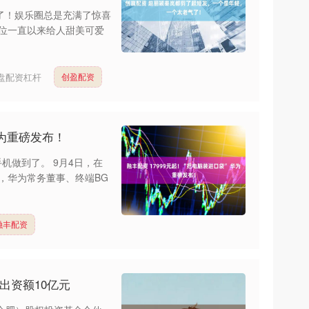
了！娱乐圈总是充满了惊喜
这位一直以来给人甜美可爱
盘配资杠杆
创盈配资
华为重磅发布！
机做到了。 9月4日，在
上，华为常务董事、终端BG
融丰配资
出资额10亿元