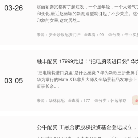
03-26
赵丽颖秦岚都剪了超短发，一个显年轻，一个太老气
和变化,最近赵丽颖的新剧造型就引起了不少关注。
印象的女星,这次居然....
来源：安全炒股配资门户
查看：
99
分类：
专业实
融丰配资 17999元起！“把电脑装进口袋” 
“把电脑装进口袋里”是什么感觉？华为新款三折叠屏手
03-05
华为举行的Mate XTs非凡大师及全场景新品发布会
董事长余....
来源：华林优配
查看：
177
分类：
怀远策略
公牛配资 工融合肥股权投资基金登记成立，