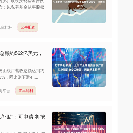
（合肥）股权投资基金合伙
含：以私募基金从事股权
配资杠杆
公牛配资
总额约562亿美元，
全球主要面板厂营收总额达到约
，同比则下滑4.....
资平台
汇丰鸿利
补贴”：可申请 将按