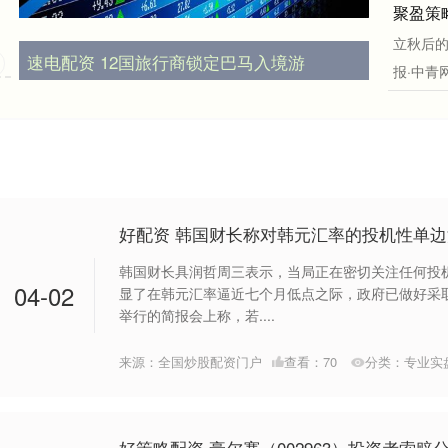
聚盈策略
立秋后的
速电配资 12国旅行商锁定巴马入境游
报·中青网
好配资 韩国财长称对韩元汇率的投机性单
韩国财长具润哲周三表示，当局正在密切关注任何投
04-02
显了在韩元汇率逼近七个月低点之际，政府已做好采
举行的简报会上称，若....
来源：全国炒股配资门户
查看：
70
分类：
专业实
好策略配资 豪尔赛（002963）投资者索赔