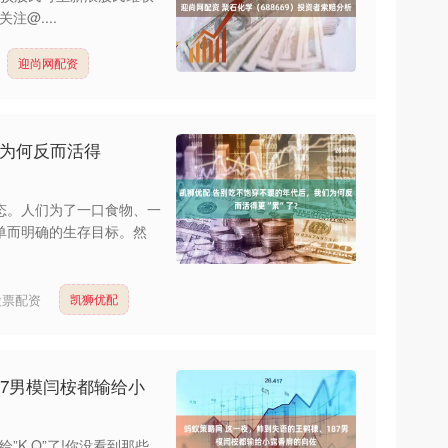
关注@....
迎尚网配资
们为何反而活得
态。人们为了一口食物、一
单而明确的生存目标。然
股票配资
凯狮优配
87男模闫桉都输给小
”K.O”了!你没看到那些