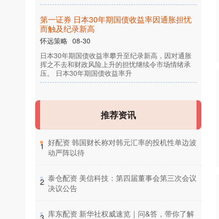
第
一
证
券
日
本
3
0
年
期
国
债
收
益
率
因
通
胀
担
忧
触
及
纪
录
新
日
3
0
年
期
国
债
收
益
率
攀
升
至
纪
录
新
高
，
因
对
通
胀
之
不
去
和
财
政
风
险
上
升
的
担
忧
继
续
令
市
场
情
绪
承
。
日
本
3
0
年
期
国
债
收
益
率
挥
本
压
升
08-30
推荐资讯
​好配资 韩国财长称对韩元汇率的投机性单边波
1
动严阵以待
​泰仓配资 美信科技：第四届董事会第三次会议
2
决议公告
​库东配资 新华社权威速览｜问&答，带你了解
3