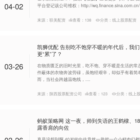
04-02
平台登记该公司维权：http://wq.finance.sina.com.cn/
来源：联美配资
查看：
138
分类：
线上股票配资
凯狮优配 告别吃不饱穿不暖的年代后，我
更“累”了？
03-26
在物质匮乏的旧时光里，吃不饱、穿不暖是生活的常
件蔽体的衣物奔波劳碌，虽饱经艰辛，却似乎有着简
而，当社会跨越温饱线，....
来源：陕西股票配资公司
查看：
123
分类：
线上
蚂蚁策略网 这一夜，帅到失语的王鹤棣、1
露香肩的向佐
03-26
真是没想到啊,40岁的向佐竟然一举把一众小鲜肉们都给