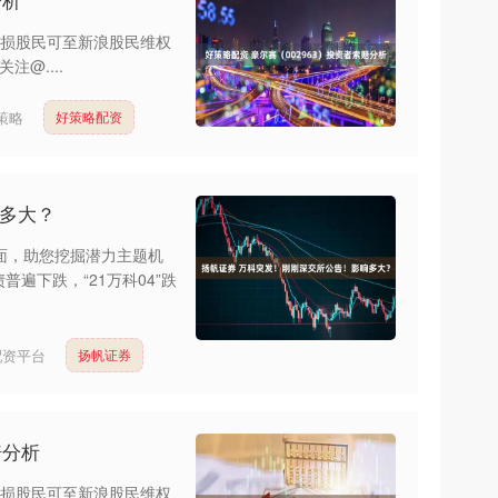
受损股民可至新浪股民维权
关注@....
策略
好策略配资
响多大？
面，助您挖掘潜力主题机
普遍下跌，“21万科04”跌
配资平台
扬帆证券
赔分析
受损股民可至新浪股民维权