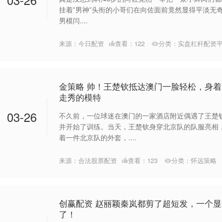
挂着”男神”头衔的小哥们在向佐面前竟然显得平淡无奇吗
男模闫....
来源：今日配资
查看：
122
分类：
实盘杠杆配资
金策略 帅！王楚钦抵达澳门一脸轻松，身
走秀的模特
03-26
不久前，一位球迷在澳门的一家酒店附近偶遇了王楚
并开始了训练。当天，王楚钦身穿北京队的队服亮相
着一件北京队的外套，....
来源：合法股票配资
查看：
123
分类：
怀远策略
创赢配资 赵丽颖秦岚都剪了超短发，一个
了！