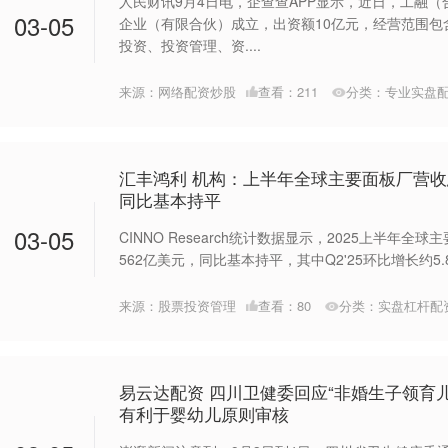
人民财讯9月4日电，企查查APP显示，近日，工融
03-05
企业（有限合伙）成立，出资额10亿元，经营范围包
投资、投资管理、资....
来源：网络配资炒股
查看：
211
分类：
专业实盘
汇丰鸿利 机构：上半年全球主要面板厂营收
同比基本持平
03-05
CINNO Research统计数据显示，2025上半年
562亿美元，同比基本持平，其中Q2'25环比增长约5.8%
来源：股票投资管理
查看：
80
分类：
实盘杠杆配
易云达配资 四川卫健委回应“非婚生子领育儿
有利于婴幼儿原则审核